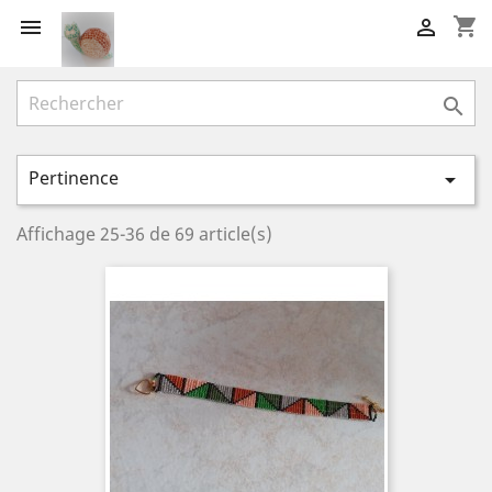
shopping_cart



Pertinence

Affichage 25-36 de 69 article(s)