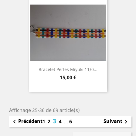
Bracelet Perles Miyuki 11/0...
Prix
15,00 €
Affichage 25-36 de 69 article(s)
3
Précédent
Suivant

1
2
4
…
6
