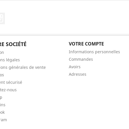
Tube
Instagram
E SOCIÉTÉ
VOTRE COMPTE
Informations personnelles
son
Commandes
ns légales
Avoirs
ions générales de vente
Adresses
os
nt sécurisé
tez-nous
ap
ins
ook
gram