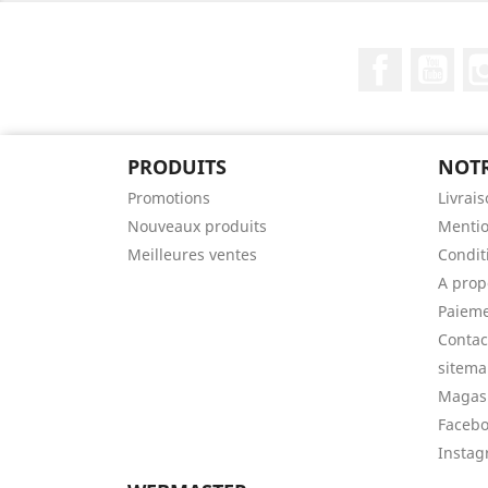
Facebook
You
PRODUITS
NOTR
Promotions
Livrai
Nouveaux produits
Mentio
Meilleures ventes
Condit
A prop
Paieme
Contac
sitem
Magas
Faceb
Insta