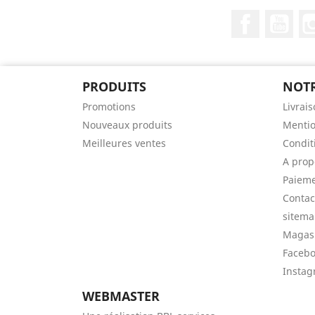
Facebook
You
PRODUITS
NOTR
Promotions
Livrai
Nouveaux produits
Mentio
Meilleures ventes
Condit
A prop
Paieme
Contac
sitem
Magas
Faceb
Insta
WEBMASTER