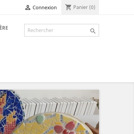
shopping_cart

Panier
(0)
Connexion
ÈRE

Suivant