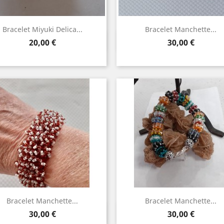
Bracelet Miyuki Delica...
Bracelet Manchette...
Aperçu rapide
Aperçu rapide


Prix
Prix
20,00 €
30,00 €
Bracelet Manchette...
Bracelet Manchette...
Aperçu rapide
Aperçu rapide


Prix
Prix
30,00 €
30,00 €