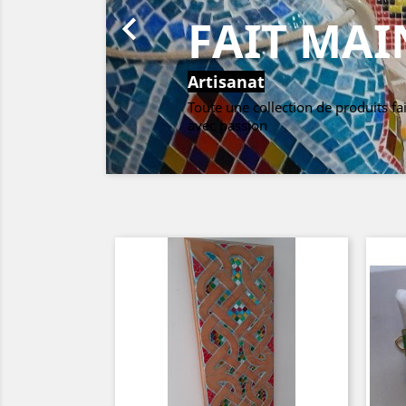

FAIT MAI
Artisanat
Toute une collection de produits fa
avec passion