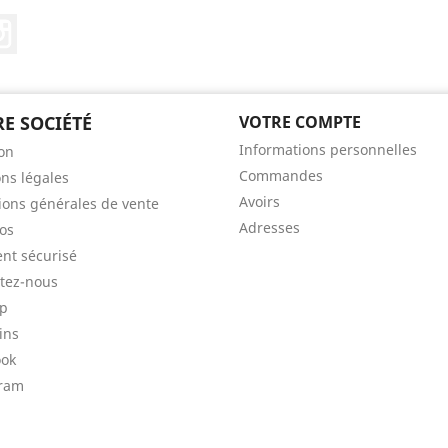
Tube
Instagram
E SOCIÉTÉ
VOTRE COMPTE
Informations personnelles
son
Commandes
ns légales
Avoirs
ions générales de vente
Adresses
os
nt sécurisé
tez-nous
ap
ins
ook
gram