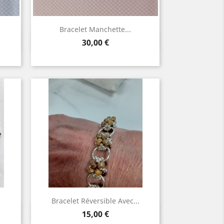
Bracelet Manchette...
Aperçu rapide

Prix
30,00 €
Bracelet Réversible Avec...
Aperçu rapide

Prix
15,00 €