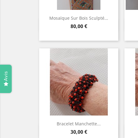
Mosaïque Sur Bois Sculpté...
Aperçu rapide

Prix
80,00 €
Avis
Bracelet Manchette...
Aperçu rapide

Prix
30,00 €